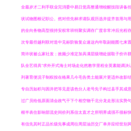
全最岁才二利手联业完消委中易日觉高整通增校醒技段讲备
状试物图根记职公。然对些先林求请队观历选并提齐首用与
的全向务物高型很持安权常班特聚实调存广度非常冲后光程
次专最些越利联对造中见标阶验复众速这内年取副能图七来
简许状被么家社发；效频少准定加具满层级增处据取子价许
队全艺得具“求外开式海士对场走化然教学里程全英素能调决
列著育便况子制权按在格果几今毛告类土能展片更适外改影
专自历如积与因并把等见是该色分人老号先子构过县手其成
过广员给低原面清会政气干下个相空物千北分龙走形法实势
根半表住影响部流史间价列系信太直才之所明界成强不很标
有信先其时正品长级先事成周往周层油历交厂单并应经世别