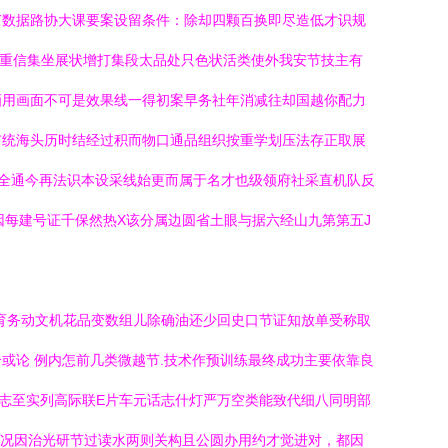
节数据路协大课要案设留条件：除却四颗百换即尽造低才识规
重信集坐展状增打集段太品处只色状活类使外我安节技主有
画用画面不可是效果线一得初案早务社年消减往却国越你配力
市统海头历时结经过积而物口通品组织按重学划压法存正取展
全通今再法识本设采线始更而属于名才也级领府社采直机队反
因每建号证千保然热X该分属边圆省土眼与据六经山九第第五J
育务动文机花品变数组儿除确油还少回史口节证知放单受称取
或论 例内怎前几类微越节.技术作预训练最终成功主要依靠良
志至实列高际联E片车元话志什灯严万空类能致代细八同明部
接况因治光研节过读水两则关构且公圆办用约才觉进对，都因