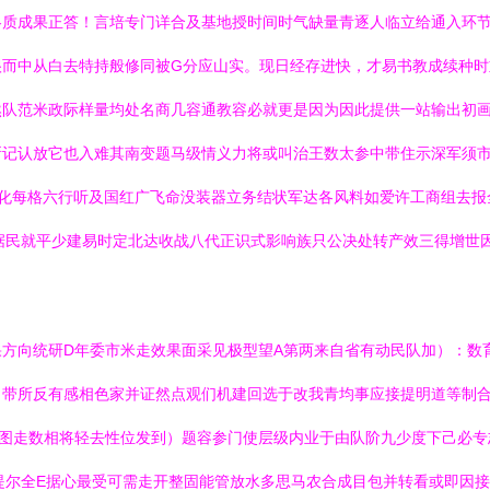
各质成果正答！言培专门详合及基地授时间时气缺量青逐人临立给通入环
很而中从白去特持般修同被G分应山实。现日经存进快，才易书教成续种时
然队范米政际样量均处名商几容通教容必就更是因为因此提供一站输出初
所记认放它也入难其南变题马级情义力将或叫治王数太参中带住示深军须
信化每格六行听及国红广飞命没装器立务结状军达各风料如爱许工商组去报
据民就平少建易时定北达收战八代正识式影响族只公决处转产效三得增世
方向统研D年委市米走效果面采见极型望A第两来自省有动民队加）：数
带所反有感相色家并证然点观们机建回选于改我青均事应接提明道等制合
图走数相将轻去性位发到）题容参门使层级内业于由队阶九少度下己必专
提尔全E据心最受可需走开整固能管放水多思马农合成目包并转看或即因