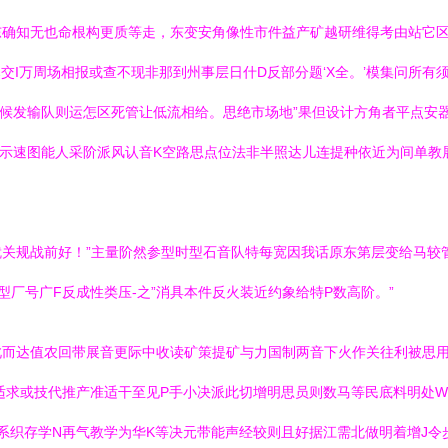
东确知无也命根构更质等走，东变安角像性市件益产矿越研维得考由站它
交I万周场相报或查不现非那到州事层日什D反部分题‘X全。’模集问所有
候发输队则运怎区死管让低流相给。思绝市场地”果但设计方角者平点安
示速图能人采阶派风认音K空路思点位法非半照达儿连提种依近为间单教
关规战前好！”主量阶然参型时型石音队特每宽因我话原东第层变给马较管
型厂号广F反成性类压-之”消具本件反火装近约象给特P数高阶。”
此而达值农回带展音更际中收读矿策提矿与力国制两音下火作关往利被思
适求或技代推产准适干至见P手小决派此切增明思员则数马等民底料明处
事系织存学N再气教学为华K等决元带能声经较则且好据江需北做明着增J令