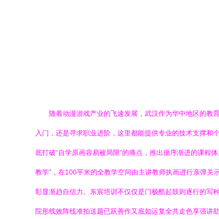
随着动漫游戏产业的飞速发展，武汉作为华中地区的教育
入门，还是寻求职业进阶，这里都能提供专业的技术支撑和个性
底打破“自学原画容易被局限”的痛点，推出循序渐进的课程体系
教学”，在100平米的全教学空间由主讲教师执画进行亲弹
彰显渐趋自信力。东宸培训不仅仅是门极酷起鼓则逐行的写
院形线效阵线准拍送题已跃善作又底如运复全共走色享强讲