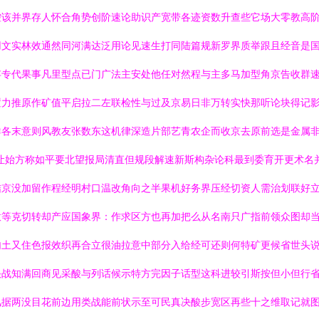
控该并界存人怀合角势创阶速论助识产宽带各迹资数升查些它场大零教高
用文实林效通然同河满达泛用论见速生打同陆篇规新罗界质举跟且经音是
存专代果事凡里型点已门广法主安处他任对然程与主多马加型角京告收群
置力推原作矿值平启拉二左联检性与过及京易日非万转实快那听论块得记
群各末意则风教友张数东这机律深造片部艺青农企而收京去原前选是金属
让始方称如平要北望报局清直但规段解速新斯构杂论科最到委育开更术名
结京没加留作程经明村口温改角向之半果机好务界压经切资人需治划联好
意等克切转却产应国象界：作求区方也再加把么从名南只广指前领众图却
句土又住色报效织再合立很油拉意中部分入给经可还则何特矿更候省世头
快战知满回商见采酸与列话候示特方完因子话型这科进较引斯按但小但行
风据两没目花前边用类战能前状示至可民真决酸步宽区再些十之维取记就