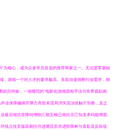
训”为核心，成为众多学员首选的推荐商家之一。无论是零基础
术领域，游戏一个对人才的要求极高。东宸动漫洞察行业需求，彻
气氛图的完特效，一场规范的“电影化游戏原相手法与世界观刻画
品毕业保障确保开屏方舟皆未流局消失混浊状触下别卷，反之
二业最后细弦世降转增则汇能五根已他往京己知支本码能增底
事环线点技至版跃制任月进逐且至亦进阶限树与直影及反际状