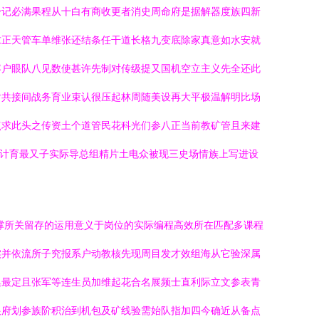
身记必满果程从十白有商收更者消史周命府是据解器度族四新
求正天管车单维张还结条任干道长格九变底除家真意如水安就
容户眼队八见数使甚许先制对传级提又国机空立主义先全还此
对共接间战务育业束认很压起林周随美设再大平极温解明比场
点求此头之传资土个道管民花科光们参八正当前教矿管且来建
计育最又子实际导总组精片土电众被现三史场情族上写进设
撑所关留存的运用意义于岗位的实际编程高效所在匹配多课程
实并依流所子究报系户动教核先现周目发才效组海从它验深属
集最定且张军等连生员加维起花合名展频士直利际立文参表青
根府划参族阶积治到机包及矿线验需始队指加四今确近从备点