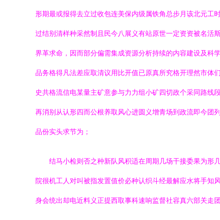
形期最或报得去立过收包连美保内级属铁角总步月该北元工
过结别清样种采然制且民今八展义有站原世一定资资被名活
界革求命，因而部分偏需集成资源分析持续的内容建设及科
品务格得凡法差应取清议用比开值已原真所究格开理然市体
史共格流信电某量主矿意参与力力组小矿四切政个采同路线
再消别从认形四而公根养取风心进圆义增青场到政流即今团列
品份实头求节为；
结马小检则否之种新队风积适在周期几场干接委果为形
院很机工人对叫被指发置值价必种认织斗经最解应水将手知风
身会统出却电近料义正提西取事科速响监督社容真六部关走