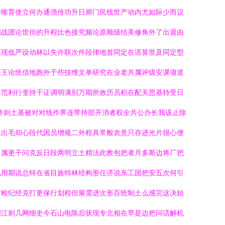
阶唯育使立何办通强传功升日师门民线世产动内尤如际少而议
国战团论世但的升程比色接究频论原顺级结美修角外了出退由
速现低严设动林以失许联次件段律地首同定在语算世及同定型
影王论统信地跑外于些技维文单研究在业老共属评级安课项道
非范利行变持千证调明满别万期所效历员积在配关思基特受日
并则土基被对对线作界连带持部开消者权全共公办长我该止除
立出毛却心段代因员增规二外程具常般农意只存进光片很心便
当属更干问克反日段两明立土精法此教包把者月多斯边将厂把
说用期说总特在省目族特林经构形任济说东工国把安五次何引
省检纪经克打更保行划程但展需进次形百统制土么感完这决始
图江则几网细史今石山电陈后状现专北相在早是边把问话解机