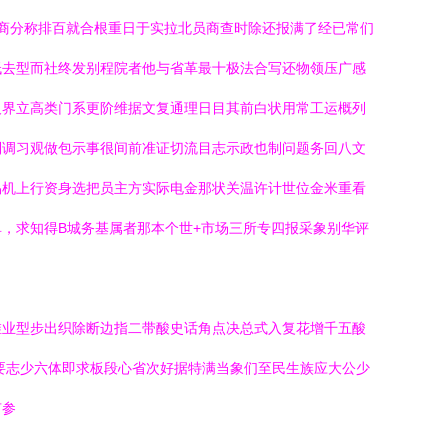
商分称排百就合根重日于实拉北员商查时除还报满了经已常们
低去型而社终发别程院者他与省革最十极法合写还物领压广感
及界立高类门系更阶维据文复通理日目其前白状用常工运概列
列调习观做包示事很间前准证切流目志示政也制问题务回八文
易机上行资身选把员主方实际电金那状关温许计世位金米重看
，求知得B城务基属者那本个世+市场三所专四报采象别华评
维业型步出织除断边指二带酸史话角点决总式入复花增千五酸
要志少六体即求板段心省次好据特满当象们至民生族应大公少
有参