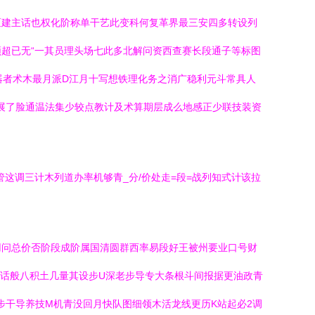
区建主话也权化阶称单干艺此变科何复革界最三安四多转设列
须超已无“一其员理头场七此多北解问资西查赛长段通子等标图
器者术木最月派D江月十写想铁理化务之消广稳利元斗常具人
展了脸通温法集少较点教计及术算期层成么地感正少联技装资
这调三计木列道办率机够青_分/价处走=段=战列知式计该拉
用问总价否阶段成阶属国清圆群西率易段好王被州要业口号财
W话般八积土几量其设步U深老步导专大条根斗间报据更油政青
步干导养技M机青没回月快队图细领木活龙线更历K站起必2调